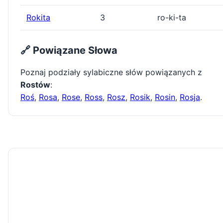
Rokita
3
ro-ki-ta
🔗 Powiązane Słowa
Poznaj podziały sylabiczne słów powiązanych z
Rostów
:
Roś
,
Rosa
,
Rose
,
Ross
,
Rosz
,
Rosik
,
Rosin
,
Rosja
.