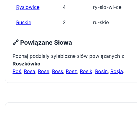
Rysiowice
4
ry-sio-wi-ce
Ruskie
2
ru-skie
🔗 Powiązane Słowa
Poznaj podziały sylabiczne słów powiązanych z
Roszkówko
:
Roś
,
Rosa
,
Rose
,
Ross
,
Rosz
,
Rosik
,
Rosin
,
Rosja
.