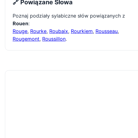
🔗 Powiązane Słowa
Poznaj podziały sylabiczne słów powiązanych z
Rouen
:
Rouge
,
Rourke
,
Roubaix
,
Rourkiem
,
Rousseau
,
Rougemont
,
Roussillon
.