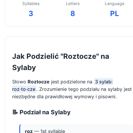
Syllables
Letters
Language
3
8
PL
Jak Podzielić "Roztocze" na
Sylaby
Słowo
Roztocze
jest podzielone na
3 sylab:
roz·to·cze
. Zrozumienie tego podziału na sylaby jest
niezbędne dla prawidłowej wymowy i pisowni.
📝 Podział na Sylaby
roz
— 1st syllable