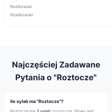
Rostkowski
Rzadkowski
Najczęściej Zadawane
Pytania o "Roztocze"
Ile sylab ma "Roztocze"?
Roztocze ma
3 sylab
: roz·to·cze. Słowo jest