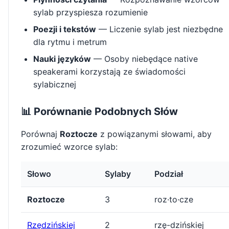
sylab przyspiesza rozumienie
Poezji i tekstów
— Liczenie sylab jest niezbędne
dla rytmu i metrum
Nauki języków
— Osoby niebędące native
speakerami korzystają ze świadomości
sylabicznej
📊 Porównanie Podobnych Słów
Porównaj
Roztocze
z powiązanymi słowami, aby
zrozumieć wzorce sylab:
Słowo
Sylaby
Podział
Roztocze
3
roz·to·cze
Rzędzińskiej
2
rzę-dzińskiej