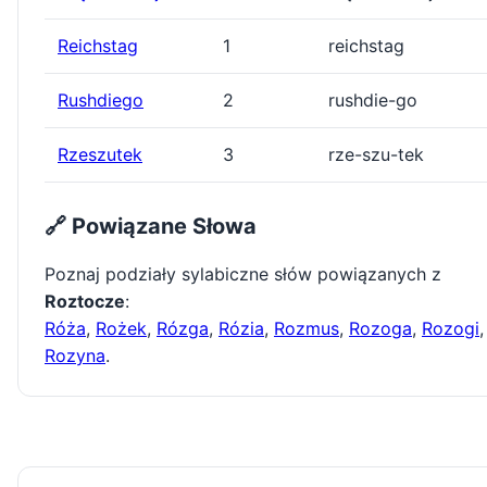
Reichstag
1
reichstag
Rushdiego
2
rushdie-go
Rzeszutek
3
rze-szu-tek
🔗 Powiązane Słowa
Poznaj podziały sylabiczne słów powiązanych z
Roztocze
:
Róża
,
Rożek
,
Rózga
,
Rózia
,
Rozmus
,
Rozoga
,
Rozogi
,
Rozyna
.