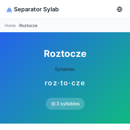
Separator Sylab
Home
Roztocze
Roztocze
Syllables:
roz·to·cze
3 syllables