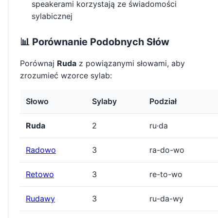
speakerami korzystają ze świadomości
sylabicznej
📊 Porównanie Podobnych Słów
Porównaj
Ruda
z powiązanymi słowami, aby
zrozumieć wzorce sylab:
Słowo
Sylaby
Podział
Ruda
2
ru·da
Radowo
3
ra-do-wo
Retowo
3
re-to-wo
Rudawy
3
ru-da-wy