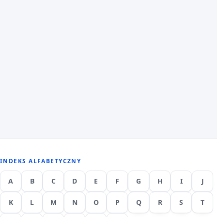
INDEKS ALFABETYCZNY
A
B
C
D
E
F
G
H
I
J
K
L
M
N
O
P
Q
R
S
T