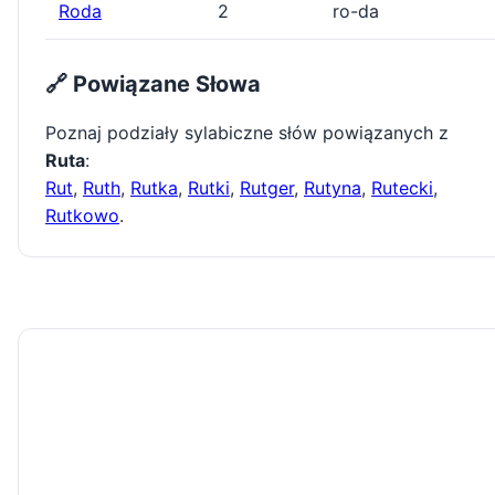
Roda
2
ro-da
🔗 Powiązane Słowa
Poznaj podziały sylabiczne słów powiązanych z
Ruta
:
Rut
,
Ruth
,
Rutka
,
Rutki
,
Rutger
,
Rutyna
,
Rutecki
,
Rutkowo
.