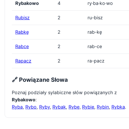
Rybakowo
4
ry·ba·ko·wo
Rubisz
2
ru-bisz
Rabkę
2
rab-kę
Rabce
2
rab-ce
Rapacz
2
ra-pacz
🔗 Powiązane Słowa
Poznaj podziały sylabiczne słów powiązanych z
Rybakowo
:
Ryba
,
Rybo
,
Ryby
,
Rybak
,
Rybę
,
Rybie
,
Rybin
,
Rybka
.