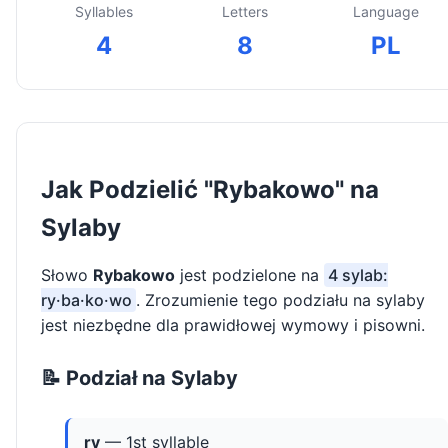
Syllables
Letters
Language
4
8
PL
Jak Podzielić "Rybakowo" na
Sylaby
Słowo
Rybakowo
jest podzielone na
4 sylab:
ry·ba·ko·wo
. Zrozumienie tego podziału na sylaby
jest niezbędne dla prawidłowej wymowy i pisowni.
📝 Podział na Sylaby
ry
— 1st syllable