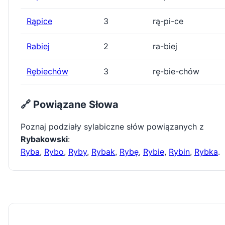
Rąpice
3
rą-pi-ce
Rabiej
2
ra-biej
Rębiechów
3
rę-bie-chów
🔗 Powiązane Słowa
Poznaj podziały sylabiczne słów powiązanych z
Rybakowski
:
Ryba
,
Rybo
,
Ryby
,
Rybak
,
Rybę
,
Rybie
,
Rybin
,
Rybka
.