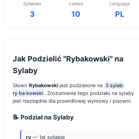
Syllables
Letters
Language
3
10
PL
Jak Podzielić "Rybakowski" na
Sylaby
Słowo
Rybakowski
jest podzielone na
3 sylab:
ry·ba·kowski
. Zrozumienie tego podziału na sylaby
jest niezbędne dla prawidłowej wymowy i pisowni.
📝 Podział na Sylaby
ry
— 1st syllable