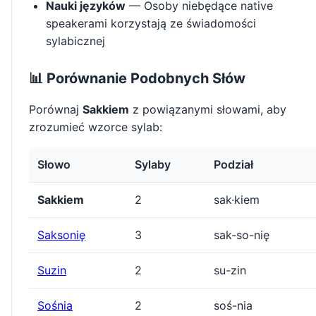
Nauki języków
— Osoby niebędące native
speakerami korzystają ze świadomości
sylabicznej
📊 Porównanie Podobnych Słów
Porównaj
Sakkiem
z powiązanymi słowami, aby
zrozumieć wzorce sylab:
Słowo
Sylaby
Podział
Sakkiem
2
sak·kiem
Saksonię
3
sak-so-nię
Suzin
2
su-zin
Sośnia
2
soś-nia