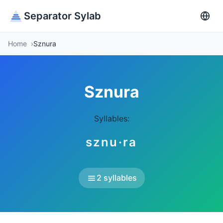
Separator Sylab
Home
Sznura
Sznura
Syllables:
sznu·ra
2 syllables