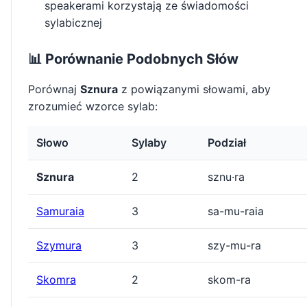
speakerami korzystają ze świadomości
sylabicznej
📊 Porównanie Podobnych Słów
Porównaj
Sznura
z powiązanymi słowami, aby
zrozumieć wzorce sylab:
Słowo
Sylaby
Podział
Sznura
2
sznu·ra
Samuraia
3
sa-mu-raia
Szymura
3
szy-mu-ra
Skomra
2
skom-ra