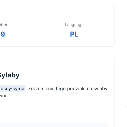
etters
Language
9
PL
Sylaby
abscy·sy·na
. Zrozumienie tego podziału na sylaby
wni.