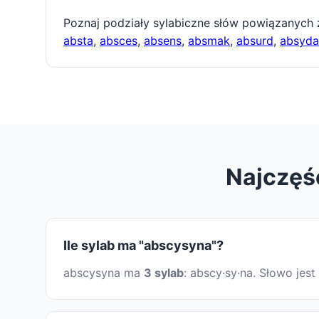
Poznaj podziały sylabiczne słów powiązanych
absta
,
absces
,
absens
,
absmak
,
absurd
,
absyda
Najczęś
Ile sylab ma "abscysyna"?
abscysyna ma
3 sylab
: abscy·sy·na. Słowo je