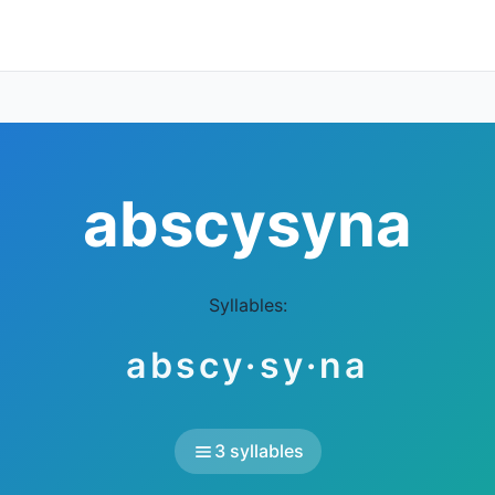
abscysyna
Syllables:
abscy·sy·na
3 syllables