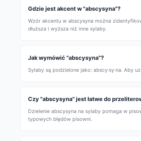
Gdzie jest akcent w "abscysyna"?
Wzór akcentu w abscysyna można zidentyfikowa
dłuższa i wyższa niż inne sylaby.
Jak wymówić "abscysyna"?
Sylaby są podzielone jako: abscy·sy·na. Aby 
Czy "abscysyna" jest łatwe do przeliter
Dzielenie abscysyna na sylaby pomaga w pisown
typowych błędów pisowni.