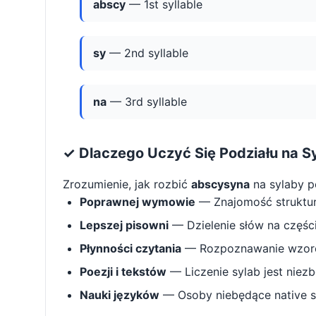
abscy
— 1st syllable
sy
— 2nd syllable
na
— 3rd syllable
✓ Dlaczego Uczyć Się Podziału na S
Zrozumienie, jak rozbić
abscysyna
na sylaby 
Poprawnej wymowie
— Znajomość struktu
Lepszej pisowni
— Dzielenie słów na części 
Płynności czytania
— Rozpoznawanie wzorcó
Poezji i tekstów
— Liczenie sylab jest niez
Nauki języków
— Osoby niebędące native s