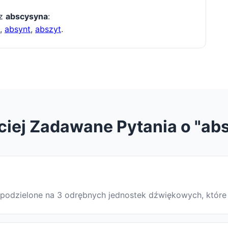
 z
abscysyna
:
,
absynt
,
abszyt
.
ciej Zadawane Pytania o "ab
st podzielone na 3 odrębnych jednostek dźwiękowych, które