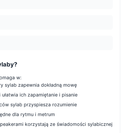
ylaby?
pomaga w:
ry sylab zapewnia dokładną mowę
ułatwia ich zapamiętanie i pisanie
w sylab przyspiesza rozumienie
będne dla rytmu i metrum
peakerami korzystają ze świadomości sylabicznej