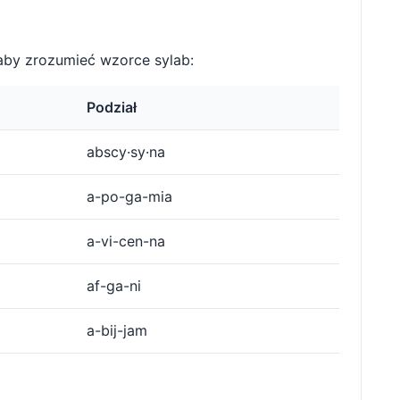
aby zrozumieć wzorce sylab:
Podział
abscy·sy·na
a-po-ga-mia
a-vi-cen-na
af-ga-ni
a-bij-jam