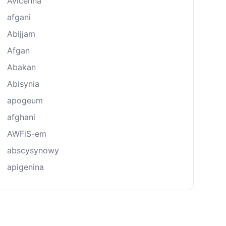
Avicenna
afgani
Abijjam
Afgan
Abakan
Abisynia
apogeum
afghani
AWFiS-em
abscysynowy
apigenina