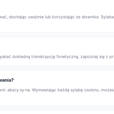
ć, słuchając uważnie lub korzystając ze słownika. Sylaba
uzyskać dokładną transkrypcję fonetyczną, zapoznaj się z
owania?
i: abscy·sy·na. Wymawiając każdą sylabę osobno, możesz ł