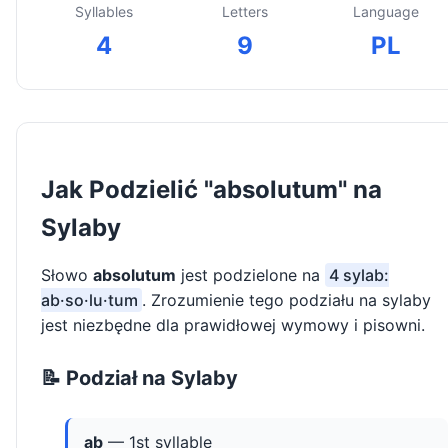
Syllables
Letters
Language
4
9
PL
Jak Podzielić "absolutum" na
Sylaby
Słowo
absolutum
jest podzielone na
4 sylab:
ab·so·lu·tum
. Zrozumienie tego podziału na sylaby
jest niezbędne dla prawidłowej wymowy i pisowni.
📝 Podział na Sylaby
ab
— 1st syllable