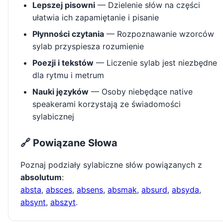
Lepszej pisowni
— Dzielenie słów na części
ułatwia ich zapamiętanie i pisanie
Płynności czytania
— Rozpoznawanie wzorców
sylab przyspiesza rozumienie
Poezji i tekstów
— Liczenie sylab jest niezbędne
dla rytmu i metrum
Nauki języków
— Osoby niebędące native
speakerami korzystają ze świadomości
sylabicznej
🔗 Powiązane Słowa
Poznaj podziały sylabiczne słów powiązanych z
absolutum
:
absta
,
absces
,
absens
,
absmak
,
absurd
,
absyda
,
absynt
,
abszyt
.