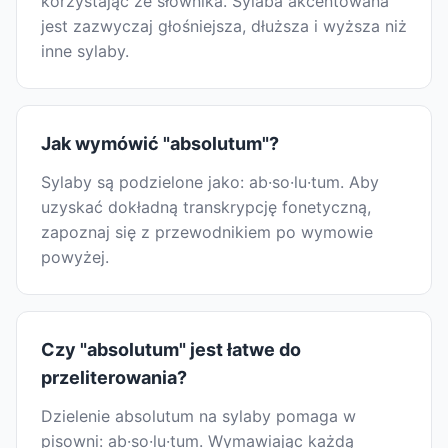
korzystając ze słownika. Sylaba akcentowana
jest zazwyczaj głośniejsza, dłuższa i wyższa niż
inne sylaby.
Jak wymówić "absolutum"?
Sylaby są podzielone jako: ab·so·lu·tum. Aby
uzyskać dokładną transkrypcję fonetyczną,
zapoznaj się z przewodnikiem po wymowie
powyżej.
Czy "absolutum" jest łatwe do
przeliterowania?
Dzielenie absolutum na sylaby pomaga w
pisowni: ab·so·lu·tum. Wymawiając każdą