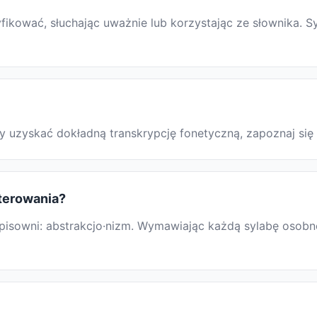
ikować, słuchając uważnie lub korzystając ze słownika. Sy
Aby uzyskać dokładną transkrypcję fonetyczną, zapoznaj s
iterowania?
isowni: abstrakcjo·nizm. Wymawiając każdą sylabę osobno,
zm" na sylaby?