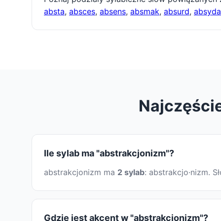
absta
,
absces
,
absens
,
absmak
,
absurd
,
absyda
Najczęście
Ile sylab ma "abstrakcjonizm"?
abstrakcjonizm ma
2 sylab
: abstrakcjo·nizm. 
Gdzie jest akcent w "abstrakcjonizm"?