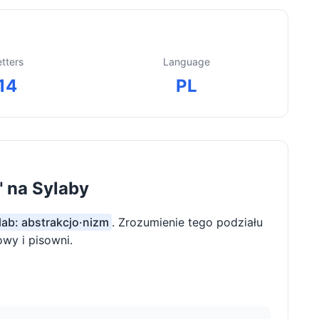
etters
Language
14
PL
" na Sylaby
lab: abstrakcjo·nizm
. Zrozumienie tego podziału
wy i pisowni.