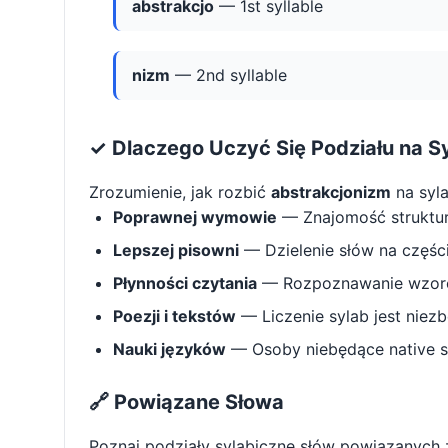
abstrakcjo
— 1st syllable
nizm
— 2nd syllable
✓ Dlaczego Uczyć Się Podziału na S
Zrozumienie, jak rozbić
abstrakcjonizm
na syl
Poprawnej wymowie
— Znajomość struktu
Lepszej pisowni
— Dzielenie słów na części 
Płynności czytania
— Rozpoznawanie wzorcó
Poezji i tekstów
— Liczenie sylab jest niez
Nauki języków
— Osoby niebędące native s
🔗 Powiązane Słowa
Poznaj podziały sylabiczne słów powiązanych