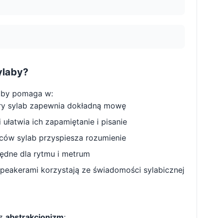
ylaby?
aby pomaga w:
ry sylab zapewnia dokładną mowę
ułatwia ich zapamiętanie i pisanie
w sylab przyspiesza rozumienie
będne dla rytmu i metrum
peakerami korzystają ze świadomości sylabicznej
 z
abstrakcjonizm
: