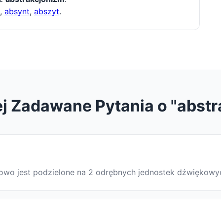
,
absynt
,
abszyt
.
j Zadawane Pytania o "abst
Słowo jest podzielone na 2 odrębnych jednostek dźwiękowy