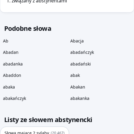
związany z abstynentami
Podobne słowa
Ab
Abacja
Abadan
abadańczyk
abadanka
abadański
Abaddon
abak
abaka
Abakan
abakańczyk
abakanka
Listy ze słowem abstynencki
Słowa mające 2 sylaby
(20 467)