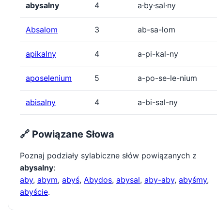
abysalny
4
a·by·sal·ny
Absalom
3
ab-sa-lom
apikalny
4
a-pi-kal-ny
aposelenium
5
a-po-se-le-nium
abisalny
4
a-bi-sal-ny
🔗 Powiązane Słowa
Poznaj podziały sylabiczne słów powiązanych z
abysalny
:
aby
,
abym
,
abyś
,
Abydos
,
abysal
,
aby-aby
,
abyśmy
,
abyście
.