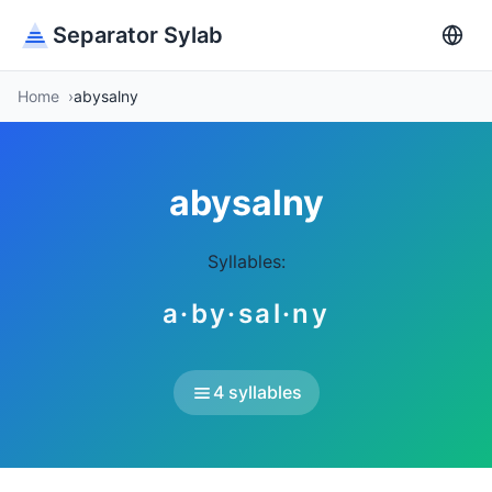
Separator Sylab
Home
abysalny
abysalny
Syllables:
a·by·sal·ny
4 syllables