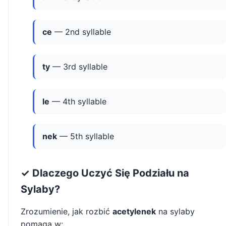
ce
— 2nd syllable
ty
— 3rd syllable
le
— 4th syllable
nek
— 5th syllable
✓ Dlaczego Uczyć Się Podziału na
Sylaby?
Zrozumienie, jak rozbić
acetylenek
na sylaby
pomaga w: