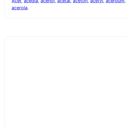
Acer
,
acedia
,
acenol
,
acetal
,
aceton
,
acetyl
,
acerbum
,
acerola
.