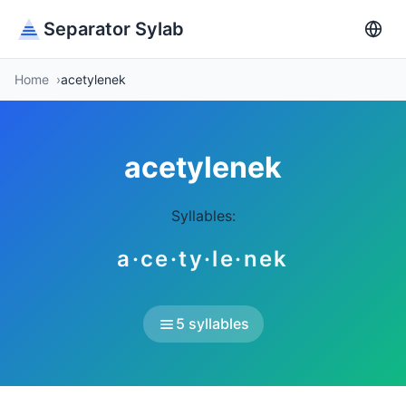
Separator Sylab
Home
acetylenek
acetylenek
Syllables:
a·ce·ty·le·nek
5 syllables