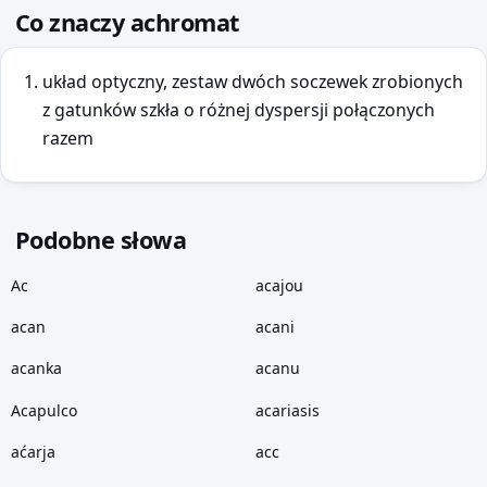
Co znaczy achromat
układ optyczny, zestaw dwóch soczewek zrobionych
z gatunków szkła o różnej dyspersji połączonych
razem
Podobne słowa
Ac
acajou
acan
acani
acanka
acanu
Acapulco
acariasis
aćarja
acc