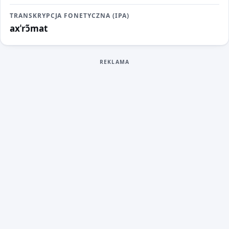
TRANSKRYPCJA FONETYCZNA (IPA)
axˈrɔ̃mat
REKLAMA