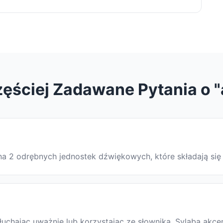
ęściej Zadawane Pytania o 
e na 2 odrębnych jednostek dźwiękowych, które składają si
chając uważnie lub korzystając ze słownika. Sylaba akcen