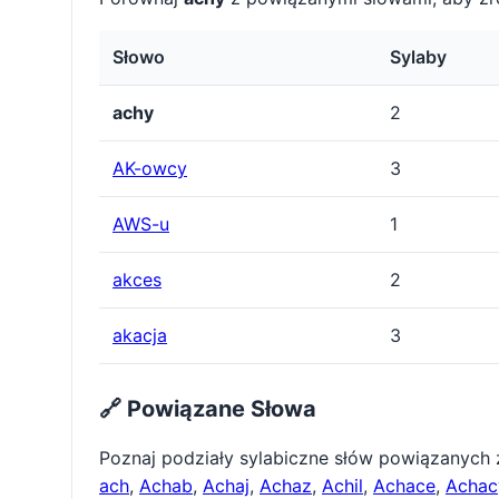
Słowo
Sylaby
achy
2
AK-owcy
3
AWS-u
1
akces
2
akacja
3
🔗 Powiązane Słowa
Poznaj podziały sylabiczne słów powiązanych
ach
,
Achab
,
Achaj
,
Achaz
,
Achil
,
Achace
,
Achac