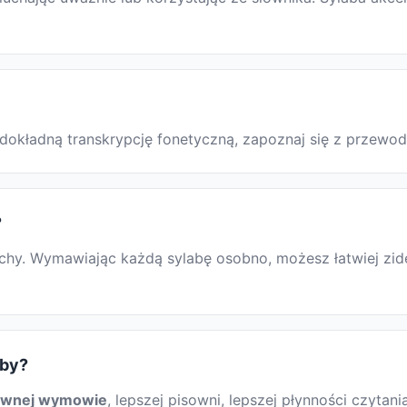
ć dokładną transkrypcję fonetyczną, zapoznaj się z przew
?
·chy. Wymawiając każdą sylabę osobno, możesz łatwiej zid
aby?
awnej wymowie
, lepszej pisowni, lepszej płynności czytani