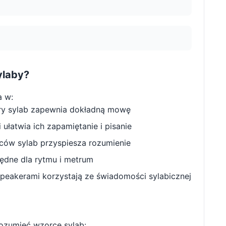
ylaby?
 w:
ry sylab zapewnia dokładną mowę
ułatwia ich zapamiętanie i pisanie
w sylab przyspiesza rozumienie
będne dla rytmu i metrum
peakerami korzystają ze świadomości sylabicznej
ozumieć wzorce sylab: