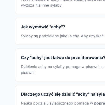
wyższa niż inne sylaby.
Jak wymówić "achy"?
Sylaby są podzielone jako: a·chy. Aby uzyska
Czy "achy" jest łatwe do przeliterowania
Dzielenie achy na sylaby pomaga w pisowni: a
pisowni.
Dlaczego uczyć się dzielić "achy" na syl
Nauka podziału sylabicznego pomaga w
popr