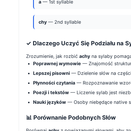
a
— 1st syllable
chy
— 2nd syllable
✓ Dlaczego Uczyć Się Podziału na S
Zrozumienie, jak rozbić
achy
na sylaby pomaga
Poprawnej wymowie
— Znajomość struktu
Lepszej pisowni
— Dzielenie słów na części 
Płynności czytania
— Rozpoznawanie wzorcó
Poezji i tekstów
— Liczenie sylab jest niez
Nauki języków
— Osoby niebędące native s
📊 Porównanie Podobnych Słów
Porównaj
achy
z powiązanymi słowami, aby zr