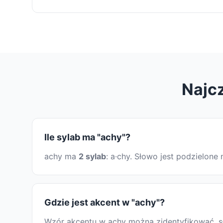
Najcz
Ile sylab ma "achy"?
achy ma
2 sylab
: a·chy. Słowo jest podzielon
Gdzie jest akcent w "achy"?
Wzór akcentu w achy można zidentyfikować, słu