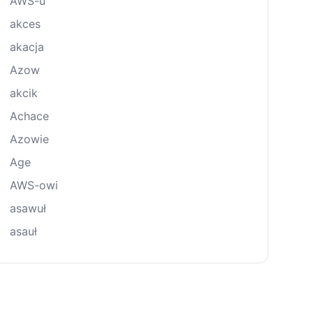
AWS-u
akces
akacja
Azow
akcik
Achace
Azowie
Age
AWS-owi
asawuł
asauł