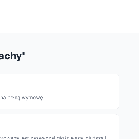
"achy"
ę na pełną wymowę.
towana jest zazwyczaj głośniejsza, dłuższa i