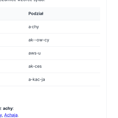
Podział
a·chy
ak--ow-cy
aws-u
ak-ces
a-kac-ja
 z
achy
:
y
,
Achaja
.