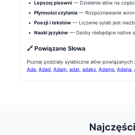
Lepszej pisowni
— Dzielenie słów na części 
Płynności czytania
— Rozpoznawanie wzorcó
Poezji i tekstów
— Liczenie sylab jest niez
Nauki języków
— Osoby niebędące native s
🔗 Powiązane Słowa
Poznaj podziały sylabiczne słów powiązanych
Ada
,
Adad
,
Adam
,
adat
,
adaks
,
Adams
,
Adana
,
Najczęśc