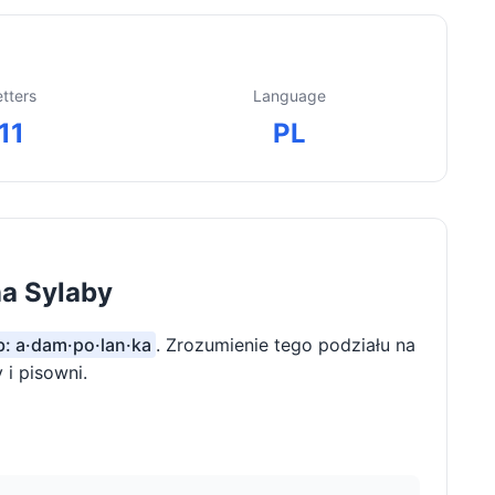
etters
Language
11
PL
na Sylaby
b: a·dam·po·lan·ka
. Zrozumienie tego podziału na
i pisowni.