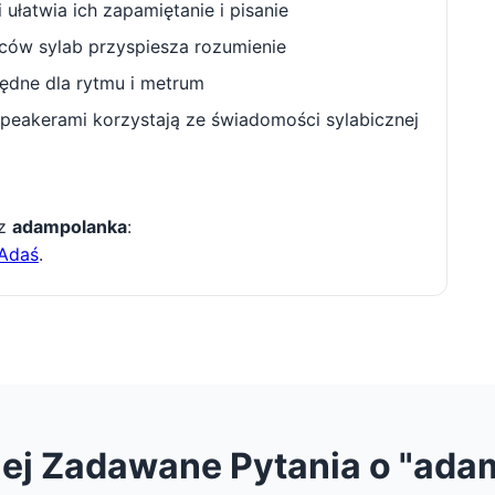
ułatwia ich zapamiętanie i pisanie
w sylab przyspiesza rozumienie
będne dla rytmu i metrum
peakerami korzystają ze świadomości sylabicznej
 z
adampolanka
:
Adaś
.
iej Zadawane Pytania o "ada