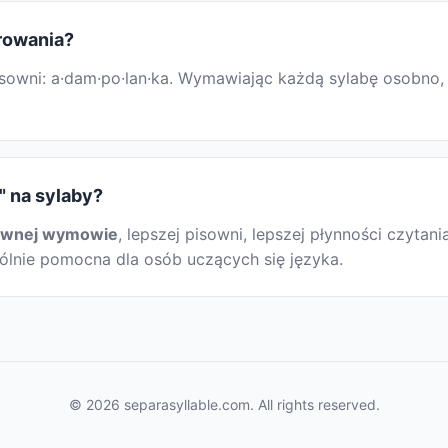
erowania?
owni: a·dam·po·lan·ka. Wymawiając każdą sylabę osobno, mo
" na sylaby?
awnej wymowie
, lepszej pisowni, lepszej płynności czytani
gólnie pomocna dla osób uczących się języka.
© 2026 separasyllable.com. All rights reserved.