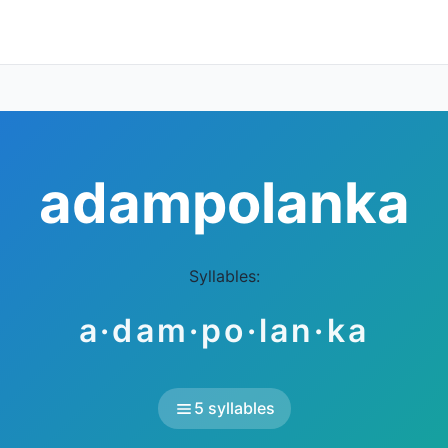
adampolanka
Syllables:
a·dam·po·lan·ka
5 syllables