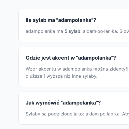
Ile sylab ma "adampolanka"?
adampolanka ma
5 sylab
: a·dam·po·lan·ka. Sł
Gdzie jest akcent w "adampolanka"?
Wzór akcentu w adampolanka można zidentyfiko
dłuższa i wyższa niż inne sylaby.
Jak wymówić "adampolanka"?
Sylaby są podzielone jako: a·dam·po·lan·ka. 