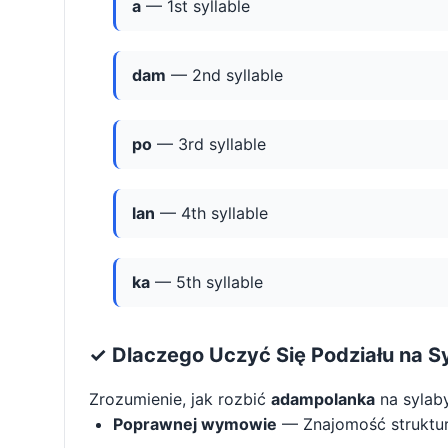
a
— 1st syllable
dam
— 2nd syllable
po
— 3rd syllable
lan
— 4th syllable
ka
— 5th syllable
✓ Dlaczego Uczyć Się Podziału na S
Zrozumienie, jak rozbić
adampolanka
na sylab
Poprawnej wymowie
— Znajomość struktu