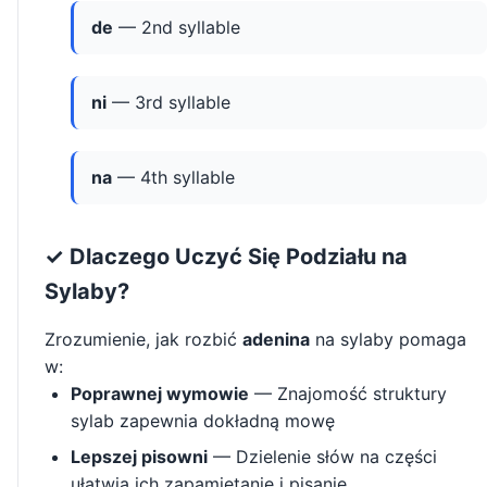
de
— 2nd syllable
ni
— 3rd syllable
na
— 4th syllable
✓ Dlaczego Uczyć Się Podziału na
Sylaby?
Zrozumienie, jak rozbić
adenina
na sylaby pomaga
w:
Poprawnej wymowie
— Znajomość struktury
sylab zapewnia dokładną mowę
Lepszej pisowni
— Dzielenie słów na części
ułatwia ich zapamiętanie i pisanie