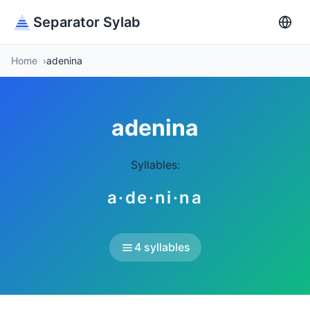
Separator Sylab
Home
adenina
adenina
Syllables:
a·de·ni·na
4 syllables