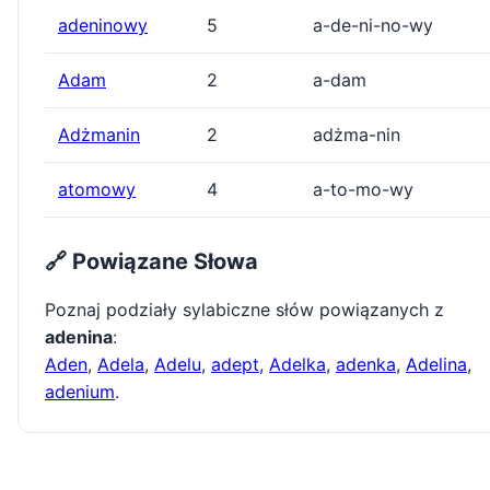
adeninowy
5
a-de-ni-no-wy
Adam
2
a-dam
Adżmanin
2
adżma-nin
atomowy
4
a-to-mo-wy
🔗 Powiązane Słowa
Poznaj podziały sylabiczne słów powiązanych z
adenina
:
Aden
,
Adela
,
Adelu
,
adept
,
Adelka
,
adenka
,
Adelina
,
adenium
.