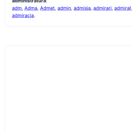
administratura
:
adm
,
Adma
,
Admet
,
admin
,
admisja
,
admirari
,
admirał
,
admiracja
.