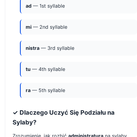
ad
— 1st syllable
mi
— 2nd syllable
nistra
— 3rd syllable
tu
— 4th syllable
ra
— 5th syllable
✓ Dlaczego Uczyć Się Podziału na
Sylaby?
Zrozumienie, jak rozbić
administratura
na sylaby