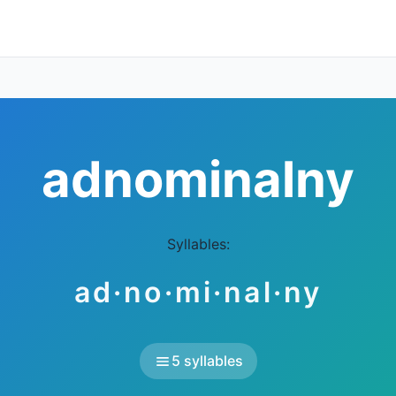
adnominalny
Syllables:
ad·no·mi·nal·ny
5 syllables