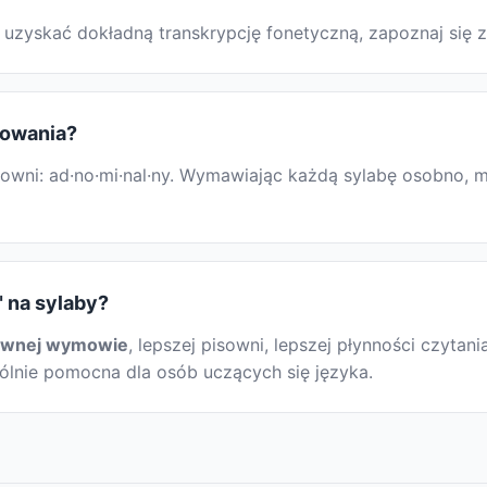
Aby uzyskać dokładną transkrypcję fonetyczną, zapoznaj s
rowania?
wni: ad·no·mi·nal·ny. Wymawiając każdą sylabę osobno, moż
" na sylaby?
awnej wymowie
, lepszej pisowni, lepszej płynności czytani
gólnie pomocna dla osób uczących się języka.