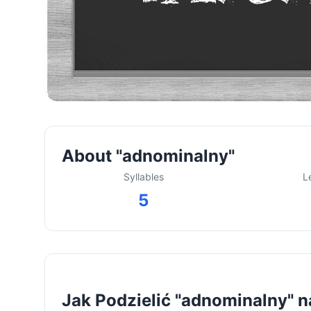
About "adnominalny"
Syllables
L
5
Jak Podzielić "adnominalny" n