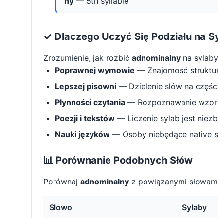
ny
— 5th syllable
✓ Dlaczego Uczyć Się Podziału na S
Zrozumienie, jak rozbić
adnominalny
na sylab
Poprawnej wymowie
— Znajomość struktu
Lepszej pisowni
— Dzielenie słów na części 
Płynności czytania
— Rozpoznawanie wzorcó
Poezji i tekstów
— Liczenie sylab jest niez
Nauki języków
— Osoby niebędące native s
📊 Porównanie Podobnych Słów
Porównaj
adnominalny
z powiązanymi słowami
Słowo
Sylaby