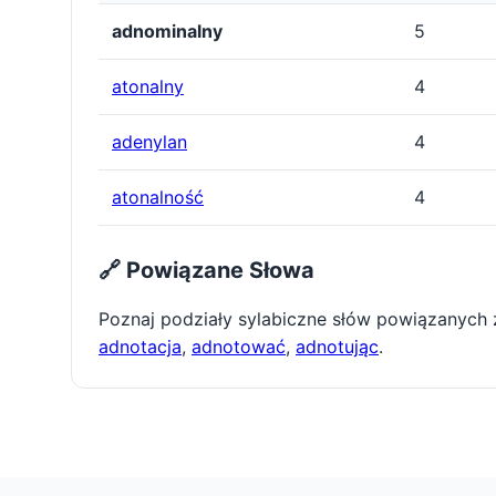
adnominalny
5
atonalny
4
adenylan
4
atonalność
4
🔗 Powiązane Słowa
Poznaj podziały sylabiczne słów powiązanych
adnotacja
,
adnotować
,
adnotując
.