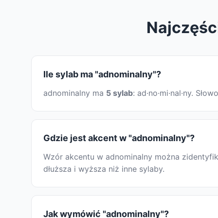
Najczęśc
Ile sylab ma "adnominalny"?
adnominalny ma
5 sylab
: ad·no·mi·nal·ny. Sło
Gdzie jest akcent w "adnominalny"?
Wzór akcentu w adnominalny można zidentyfiko
dłuższa i wyższa niż inne sylaby.
Jak wymówić "adnominalny"?