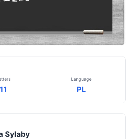
etters
Language
11
PL
a Sylaby