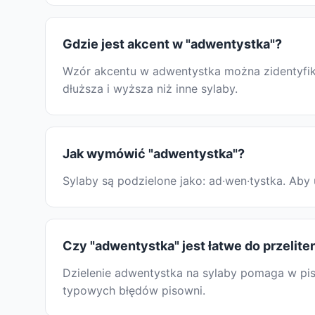
Gdzie jest akcent w "adwentystka"?
Wzór akcentu w adwentystka można zidentyfiko
dłuższa i wyższa niż inne sylaby.
Jak wymówić "adwentystka"?
Sylaby są podzielone jako: ad·wen·tystka. Ab
Czy "adwentystka" jest łatwe do przelit
Dzielenie adwentystka na sylaby pomaga w piso
typowych błędów pisowni.