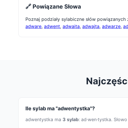
🔗 Powiązane Słowa
Poznaj podziały sylabiczne słów powiązanych
adware
,
adwent
,
adwaita
,
adwajta
,
adwarze
,
a
Najczęśc
Ile sylab ma "adwentystka"?
adwentystka ma
3 sylab
: ad·wen·tystka. Słow