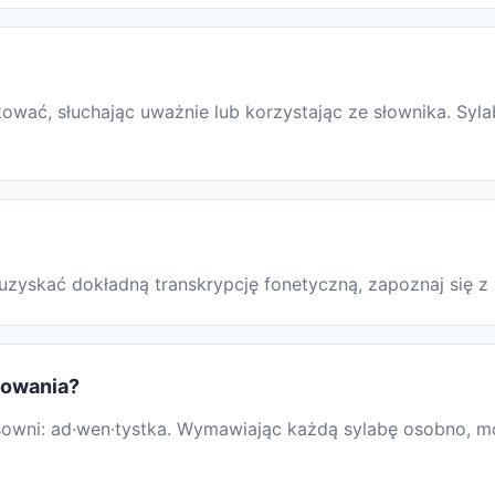
wać, słuchając uważnie lub korzystając ze słownika. Syla
y uzyskać dokładną transkrypcję fonetyczną, zapoznaj się
erowania?
wni: ad·wen·tystka. Wymawiając każdą sylabę osobno, może