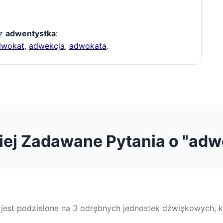
 z
adwentystka
:
dwokat
,
adwekcja
,
adwokata
.
iej Zadawane Pytania o "adw
o jest podzielone na 3 odrębnych jednostek dźwiękowych, k