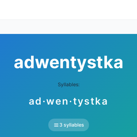
adwentystka
Syllables:
ad·wen·tystka
3 syllables