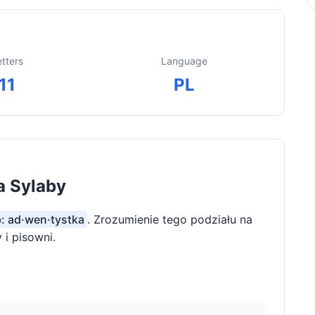
etters
Language
11
PL
a Sylaby
b: ad·wen·tystka
. Zrozumienie tego podziału na
i pisowni.