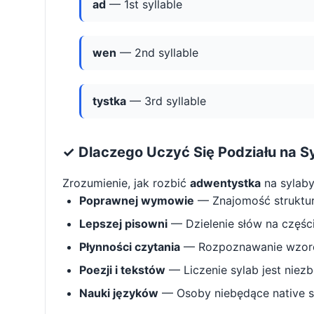
ad
— 1st syllable
wen
— 2nd syllable
tystka
— 3rd syllable
✓ Dlaczego Uczyć Się Podziału na S
Zrozumienie, jak rozbić
adwentystka
na sylab
Poprawnej wymowie
— Znajomość struktu
Lepszej pisowni
— Dzielenie słów na części 
Płynności czytania
— Rozpoznawanie wzorcó
Poezji i tekstów
— Liczenie sylab jest niez
Nauki języków
— Osoby niebędące native s