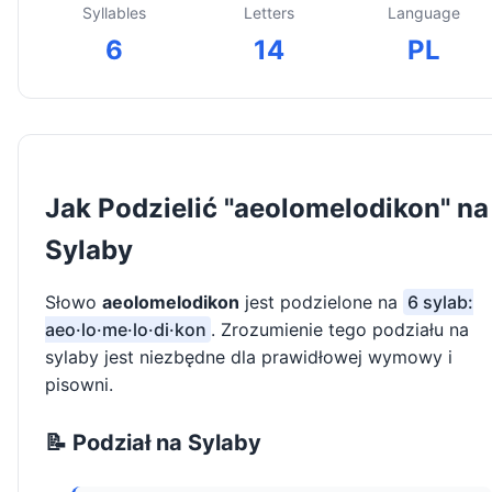
Syllables
Letters
Language
6
14
PL
Jak Podzielić "aeolomelodikon" na
Sylaby
Słowo
aeolomelodikon
jest podzielone na
6 sylab:
aeo·lo·me·lo·di·kon
. Zrozumienie tego podziału na
sylaby jest niezbędne dla prawidłowej wymowy i
pisowni.
📝 Podział na Sylaby