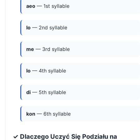
aeo
— 1st syllable
lo
— 2nd syllable
me
— 3rd syllable
lo
— 4th syllable
di
— 5th syllable
kon
— 6th syllable
✓ Dlaczego Uczyć Się Podziału na