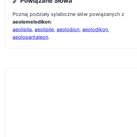
🔗 Powiązane Słowa
Poznaj podziały sylabiczne słów powiązanych z
aeolomelodikon
:
aeolipila
,
aeolipile
,
aeolodion
,
aeolodikon
,
aeolopantaleon
.