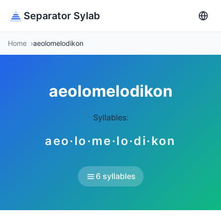
Separator Sylab
Home
aeolomelodikon
aeolomelodikon
Syllables:
aeo·lo·me·lo·di·kon
6 syllables