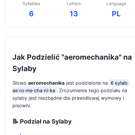
Syllables
Letters
Language
6
13
PL
Jak Podzielić "aeromechanika" na
Sylaby
Słowo
aeromechanika
jest podzielone na
6 sylab:
ae·ro·me·cha·ni·ka
. Zrozumienie tego podziału na
sylaby jest niezbędne dla prawidłowej wymowy i
pisowni.
📝 Podział na Sylaby