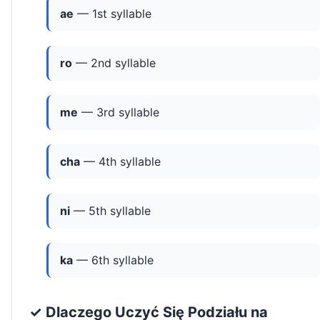
ae
— 1st syllable
ro
— 2nd syllable
me
— 3rd syllable
cha
— 4th syllable
ni
— 5th syllable
ka
— 6th syllable
✓ Dlaczego Uczyć Się Podziału na