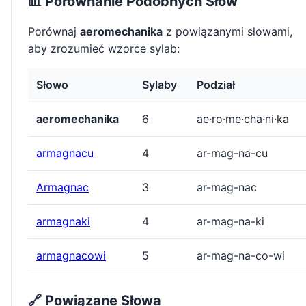
📊 Porównanie Podobnych Słów
Porównaj
aeromechanika
z powiązanymi słowami,
aby zrozumieć wzorce sylab:
Słowo
Sylaby
Podział
aeromechanika
6
ae·ro·me·cha·ni·ka
armagnacu
4
ar-mag-na-cu
Armagnac
3
ar-mag-nac
armagnaki
4
ar-mag-na-ki
armagnacowi
5
ar-mag-na-co-wi
🔗 Powiązane Słowa