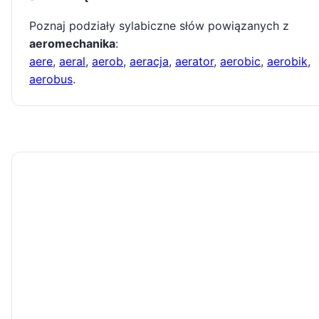
Poznaj podziały sylabiczne słów powiązanych z
aeromechanika
:
aere
,
aeral
,
aerob
,
aeracja
,
aerator
,
aerobic
,
aerobik
,
aerobus
.