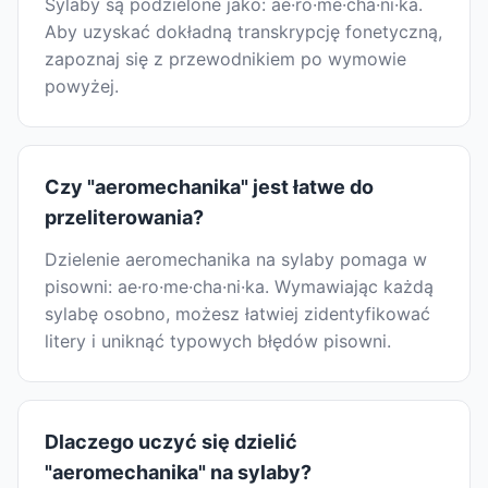
Sylaby są podzielone jako: ae·ro·me·cha·ni·ka.
Aby uzyskać dokładną transkrypcję fonetyczną,
zapoznaj się z przewodnikiem po wymowie
powyżej.
Czy "aeromechanika" jest łatwe do
przeliterowania?
Dzielenie aeromechanika na sylaby pomaga w
pisowni: ae·ro·me·cha·ni·ka. Wymawiając każdą
sylabę osobno, możesz łatwiej zidentyfikować
litery i uniknąć typowych błędów pisowni.
Dlaczego uczyć się dzielić
"aeromechanika" na sylaby?