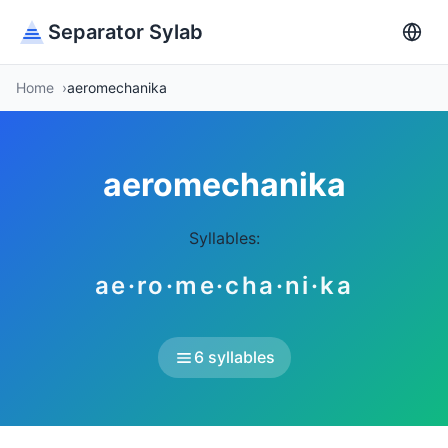
Separator Sylab
Home
aeromechanika
aeromechanika
Syllables:
ae·ro·me·cha·ni·ka
6 syllables