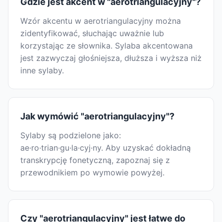
Gdzie jest akcent w "aerotriangulacyjny"?
Wzór akcentu w aerotriangulacyjny można
zidentyfikować, słuchając uważnie lub
korzystając ze słownika. Sylaba akcentowana
jest zazwyczaj głośniejsza, dłuższa i wyższa niż
inne sylaby.
Jak wymówić "aerotriangulacyjny"?
Sylaby są podzielone jako:
ae·ro·trian·gu·la·cyj·ny. Aby uzyskać dokładną
transkrypcję fonetyczną, zapoznaj się z
przewodnikiem po wymowie powyżej.
Czy "aerotriangulacyjny" jest łatwe do