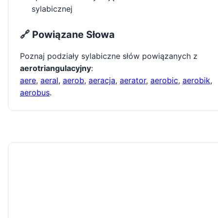
sylabicznej
🔗 Powiązane Słowa
Poznaj podziały sylabiczne słów powiązanych z
aerotriangulacyjny
:
aere
,
aeral
,
aerob
,
aeracja
,
aerator
,
aerobic
,
aerobik
,
aerobus
.