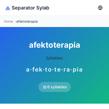
Separator Sylab
Home
afektoterapia
afektoterapia
Syllables:
a·fek·to·te·ra·pia
6 syllables