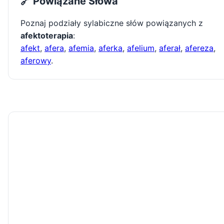
🔗 Powiązane Słowa
Poznaj podziały sylabiczne słów powiązanych z
afektoterapia
:
afekt
,
afera
,
afemia
,
aferka
,
afelium
,
aferał
,
afereza
,
aferowy
.