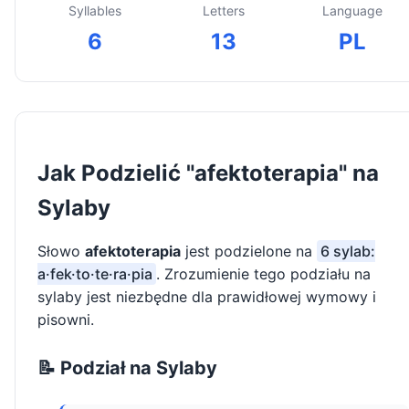
Syllables
Letters
Language
6
13
PL
Jak Podzielić "afektoterapia" na
Sylaby
Słowo
afektoterapia
jest podzielone na
6 sylab:
a·fek·to·te·ra·pia
. Zrozumienie tego podziału na
sylaby jest niezbędne dla prawidłowej wymowy i
pisowni.
📝 Podział na Sylaby