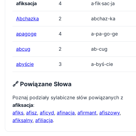
afiksacja
4
a·fik·sac·ja
Abchazka
2
abchaz-ka
apagoge
4
a-pa-go-ge
abcug
2
ab-cug
abyście
3
a-byś-cie
🔗 Powiązane Słowa
Poznaj podziały sylabiczne słów powiązanych z
afiksacja
:
afiks
,
afisz
,
aficyd
,
afinacja
,
afirmant
,
afiszowy
,
afiksalny
,
afiliacja
.