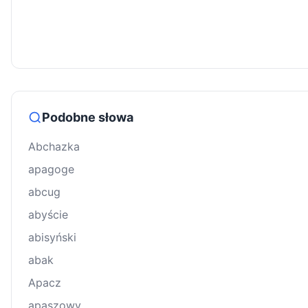
Podobne słowa
Abchazka
apagoge
abcug
abyście
abisyński
abak
Apacz
apaszowy