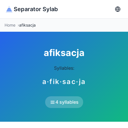
Separator Sylab
Home
afiksacja
afiksacja
Syllables:
a·fik·sac·ja
4 syllables