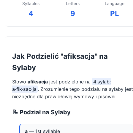
Syllables
Letters
Language
4
9
PL
Jak Podzielić "afiksacja" na
Sylaby
Słowo
afiksacja
jest podzielone na
4 sylab:
a·fik·sac·ja
. Zrozumienie tego podziału na sylaby jest
niezbędne dla prawidłowej wymowy i pisowni.
📝 Podział na Sylaby
a
— 1st syllable