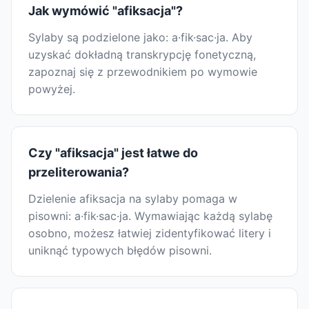
Jak wymówić "afiksacja"?
Sylaby są podzielone jako: a·fik·sac·ja. Aby
uzyskać dokładną transkrypcję fonetyczną,
zapoznaj się z przewodnikiem po wymowie
powyżej.
Czy "afiksacja" jest łatwe do
przeliterowania?
Dzielenie afiksacja na sylaby pomaga w
pisowni: a·fik·sac·ja. Wymawiając każdą sylabę
osobno, możesz łatwiej zidentyfikować litery i
uniknąć typowych błędów pisowni.