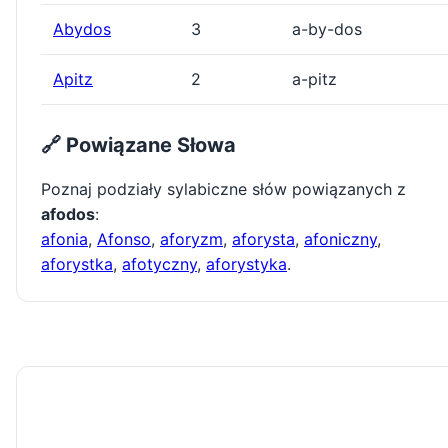
Abydos
3
a-by-dos
Apitz
2
a-pitz
🔗 Powiązane Słowa
Poznaj podziały sylabiczne słów powiązanych z
afodos
:
afonia
,
Afonso
,
aforyzm
,
aforysta
,
afoniczny
,
aforystka
,
afotyczny
,
aforystyka
.