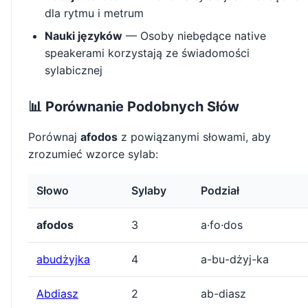
dla rytmu i metrum
Nauki języków
— Osoby niebędące native
speakerami korzystają ze świadomości
sylabicznej
📊 Porównanie Podobnych Słów
Porównaj
afodos
z powiązanymi słowami, aby
zrozumieć wzorce sylab:
Słowo
Sylaby
Podział
afodos
3
a·fo·dos
abudżyjka
4
a-bu-dżyj-ka
Abdiasz
2
ab-diasz