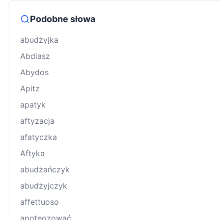
Podobne słowa
abudżyjka
Abdiasz
Abydos
Apitz
apatyk
aftyzacja
afatyczka
Aftyka
abudżańczyk
abudżyjczyk
affettuoso
apoteozować