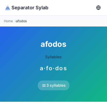
Separator Sylab
Home
afodos
afodos
Syllables:
a·fo·dos
3 syllables