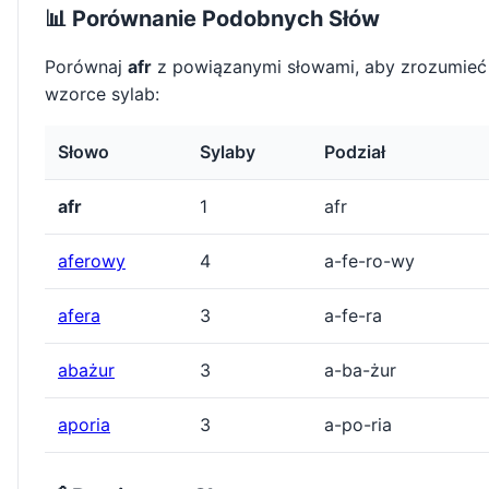
📊 Porównanie Podobnych Słów
Porównaj
afr
z powiązanymi słowami, aby zrozumieć
wzorce sylab:
Słowo
Sylaby
Podział
afr
1
afr
aferowy
4
a-fe-ro-wy
afera
3
a-fe-ra
abażur
3
a-ba-żur
aporia
3
a-po-ria