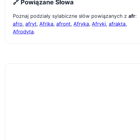
🔗 Powiązane Słowa
Poznaj podziały sylabiczne słów powiązanych z
afr
:
afro
,
afryt
,
Afrika
,
afront
,
Afryka
,
Afryki
,
afrakta
,
Afrodyta
.