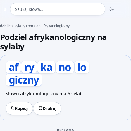
Szukaj słowa
◍
dzielicnasylaby.com
›
A
›
afrykanologiczny
Podziel afrykanologiczny na
sylaby
af
ry
ka
no
lo
giczny
Słowo afrykanologiczny ma 6 sylab
Kopiuj
Drukuj
REKLAMA