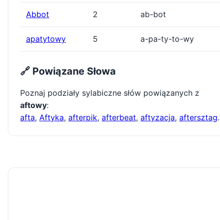
Abbot
2
ab-bot
apatytowy
5
a-pa-ty-to-wy
🔗 Powiązane Słowa
Poznaj podziały sylabiczne słów powiązanych z
aftowy
:
afta
,
Aftyka
,
afterpik
,
afterbeat
,
aftyzacja
,
aftersztag
.