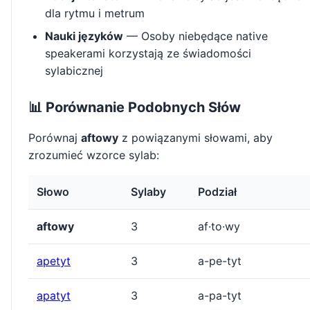
dla rytmu i metrum
Nauki języków
— Osoby niebędące native
speakerami korzystają ze świadomości
sylabicznej
📊 Porównanie Podobnych Słów
Porównaj
aftowy
z powiązanymi słowami, aby
zrozumieć wzorce sylab:
Słowo
Sylaby
Podział
aftowy
3
af·to·wy
apetyt
3
a-pe-tyt
apatyt
3
a-pa-tyt