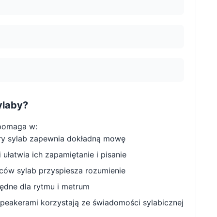
ylaby?
pomaga w:
ry sylab zapewnia dokładną mowę
ułatwia ich zapamiętanie i pisanie
w sylab przyspiesza rozumienie
będne dla rytmu i metrum
peakerami korzystają ze świadomości sylabicznej