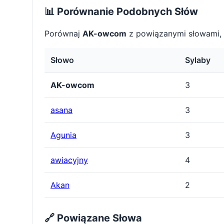
📊 Porównanie Podobnych Słów
Porównaj
AK-owcom
z powiązanymi słowami, 
Słowo
Sylaby
AK-owcom
3
asana
3
Agunia
3
awiacyjny
4
Akan
2
🔗 Powiązane Słowa