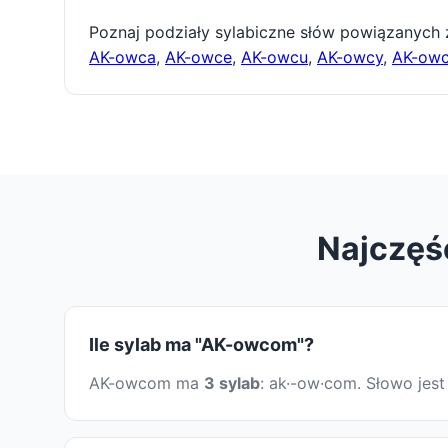
Poznaj podziały sylabiczne słów powiązanych
AK-owca
,
AK-owce
,
AK-owcu
,
AK-owcy
,
AK-ow
Najczęś
Ile sylab ma "AK-owcom"?
AK-owcom ma
3 sylab
: ak·-ow·com. Słowo jes