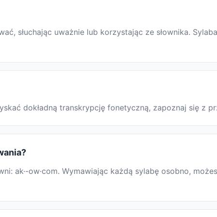
, słuchając uważnie lub korzystając ze słownika. Sylaba
zyskać dokładną transkrypcję fonetyczną, zapoznaj się z
wania?
i: ak·-ow·com. Wymawiając każdą sylabę osobno, możesz ł