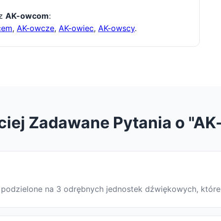
 z
AK-owcom
:
cem
,
AK-owcze
,
AK-owiec
,
AK-owscy
.
ciej Zadawane Pytania o "A
t podzielone na 3 odrębnych jednostek dźwiękowych, które