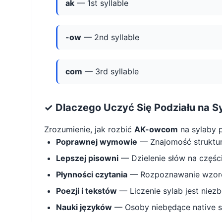
ak
— 1st syllable
-ow
— 2nd syllable
com
— 3rd syllable
✓ Dlaczego Uczyć Się Podziału na S
Zrozumienie, jak rozbić
AK-owcom
na sylaby 
Poprawnej wymowie
— Znajomość struktu
Lepszej pisowni
— Dzielenie słów na części 
Płynności czytania
— Rozpoznawanie wzorcó
Poezji i tekstów
— Liczenie sylab jest niez
Nauki języków
— Osoby niebędące native s