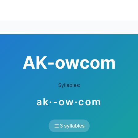
AK-owcom
Syllables:
ak·-ow·com
3 syllables