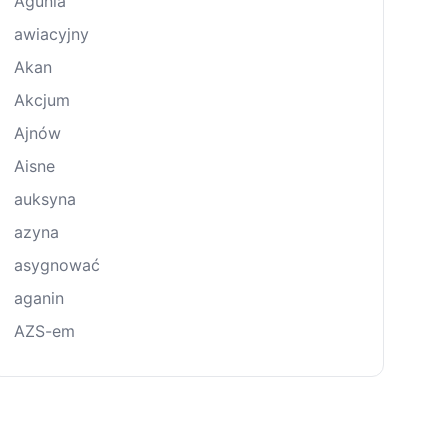
Agunia
awiacyjny
Akan
Akcjum
Ajnów
Aisne
auksyna
azyna
asygnować
aganin
AZS-em