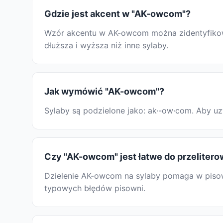
Gdzie jest akcent w "AK-owcom"?
Wzór akcentu w AK-owcom można zidentyfikować
dłuższa i wyższa niż inne sylaby.
Jak wymówić "AK-owcom"?
Sylaby są podzielone jako: ak·-ow·com. Aby u
Czy "AK-owcom" jest łatwe do przelitero
Dzielenie AK-owcom na sylaby pomaga w pisown
typowych błędów pisowni.