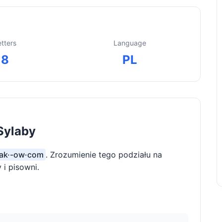
etters
Language
8
PL
Sylaby
 ak·-ow·com
. Zrozumienie tego podziału na
i pisowni.