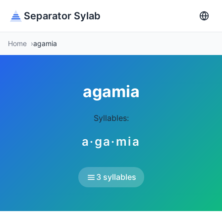
Separator Sylab
Home
agamia
agamia
Syllables:
a·ga·mia
3 syllables