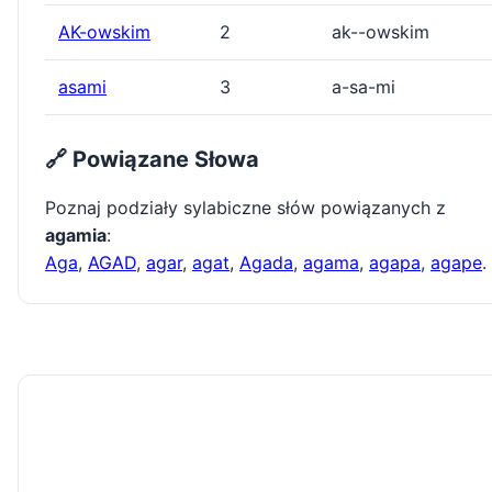
AK-owskim
2
ak--owskim
asami
3
a-sa-mi
🔗 Powiązane Słowa
Poznaj podziały sylabiczne słów powiązanych z
agamia
:
Aga
,
AGAD
,
agar
,
agat
,
Agada
,
agama
,
agapa
,
agape
.