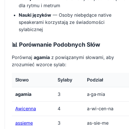
dla rytmu i metrum
Nauki języków
— Osoby niebędące native
speakerami korzystają ze świadomości
sylabicznej
📊 Porównanie Podobnych Słów
Porównaj
agamia
z powiązanymi słowami, aby
zrozumieć wzorce sylab:
Słowo
Sylaby
Podział
agamia
3
a·ga·mia
Awicenna
4
a-wi-cen-na
assieme
3
as-sie-me