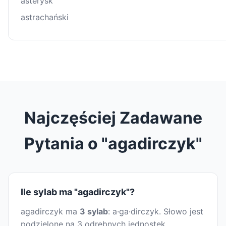
asterysk
astrachański
Najczęściej Zadawane
Pytania o "agadirczyk"
Ile sylab ma "agadirczyk"?
agadirczyk ma
3 sylab
: a·ga·dirczyk. Słowo jest
podzielone na 3 odrębnych jednostek