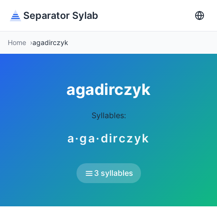
Separator Sylab
Home
agadirczyk
agadirczyk
Syllables:
a·ga·dirczyk
3 syllables