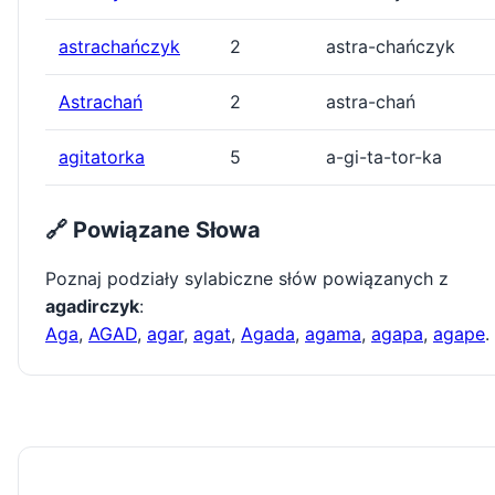
astrachańczyk
2
astra-chańczyk
Astrachań
2
astra-chań
agitatorka
5
a-gi-ta-tor-ka
🔗 Powiązane Słowa
Poznaj podziały sylabiczne słów powiązanych z
agadirczyk
:
Aga
,
AGAD
,
agar
,
agat
,
Agada
,
agama
,
agapa
,
agape
.