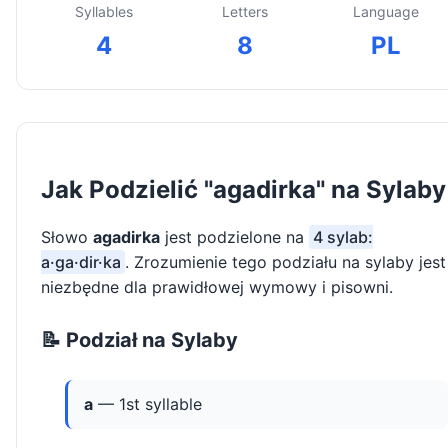
Syllables
Letters
Language
4
8
PL
Jak Podzielić "agadirka" na Sylaby
Słowo
agadirka
jest podzielone na
4 sylab:
a·ga·dir·ka
. Zrozumienie tego podziału na sylaby jest
niezbędne dla prawidłowej wymowy i pisowni.
📝 Podział na Sylaby
a
— 1st syllable