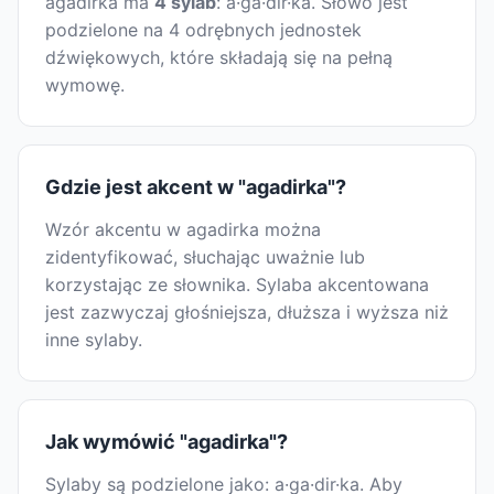
agadirka ma
4 sylab
: a·ga·dir·ka. Słowo jest
podzielone na 4 odrębnych jednostek
dźwiękowych, które składają się na pełną
wymowę.
Gdzie jest akcent w "agadirka"?
Wzór akcentu w agadirka można
zidentyfikować, słuchając uważnie lub
korzystając ze słownika. Sylaba akcentowana
jest zazwyczaj głośniejsza, dłuższa i wyższa niż
inne sylaby.
Jak wymówić "agadirka"?
Sylaby są podzielone jako: a·ga·dir·ka. Aby