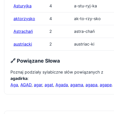
Asturyjka
4
a-stu-ryj-ka
aktorzysko
4
ak-to-rzy-sko
Astrachań
2
astra-chań
austriacki
2
austriac-ki
🔗 Powiązane Słowa
Poznaj podziały sylabiczne słów powiązanych z
agadirka
:
Aga
,
AGAD
,
agar
,
agat
,
Agada
,
agama
,
agapa
,
agape
.