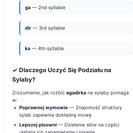
ga
— 2nd syllable
dir
— 3rd syllable
ka
— 4th syllable
✓ Dlaczego Uczyć Się Podziału na
Sylaby?
Zrozumienie, jak rozbić
agadirka
na sylaby pomaga
w:
Poprawnej wymowie
— Znajomość struktury
sylab zapewnia dokładną mowę
Lepszej pisowni
— Dzielenie słów na części
ułatwia ich zapamiętanie i pisanie