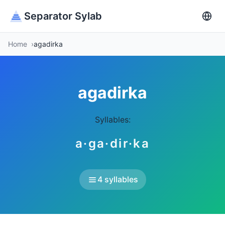
Separator Sylab
Home
agadirka
agadirka
Syllables:
a·ga·dir·ka
4 syllables