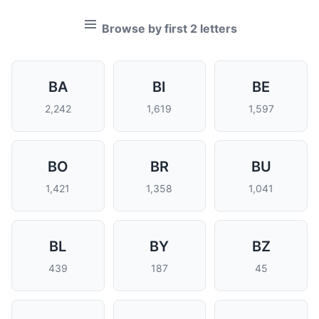
Browse by first 2 letters
BA
BI
BE
2,242
1,619
1,597
BO
BR
BU
1,421
1,358
1,041
BL
BY
BZ
439
187
45