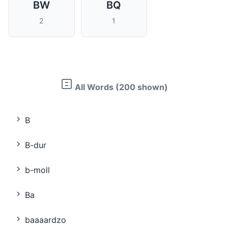
BW
BQ
2
1
All Words (200 shown)
B
B-dur
b-moll
Ba
baaaardzo