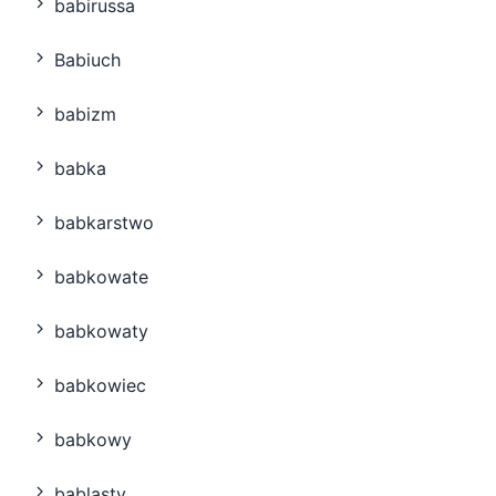
babirussa
Babiuch
babizm
babka
babkarstwo
babkowate
babkowaty
babkowiec
babkowy
bąblasty