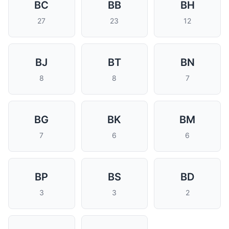
BC
BB
BH
27
23
12
BJ
BT
BN
8
8
7
BG
BK
BM
7
6
6
BP
BS
BD
3
3
2