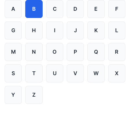
A
B
C
D
E
F
G
H
I
J
K
L
M
N
O
P
Q
R
S
T
U
V
W
X
Y
Z