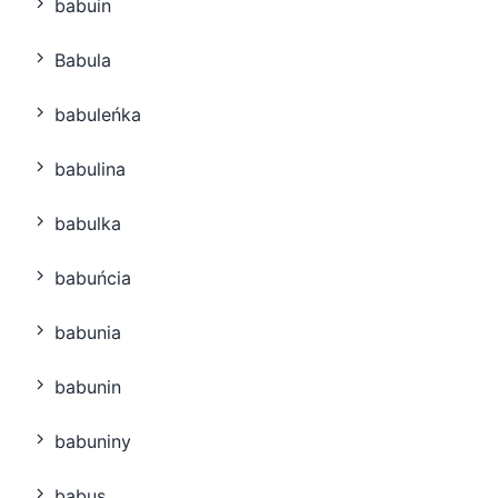
babuin
Babula
babuleńka
babulina
babulka
babuńcia
babunia
babunin
babuniny
babus