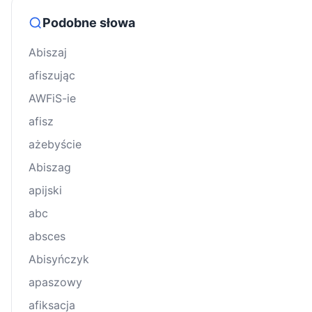
Podobne słowa
Abiszaj
afiszując
AWFiS-ie
afisz
ażebyście
Abiszag
apijski
abc
absces
Abisyńczyk
apaszowy
afiksacja