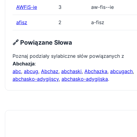
AWFiS-ie
3
aw-fis--ie
afisz
2
a-fisz
🔗 Powiązane Słowa
Poznaj podziały sylabiczne słów powiązanych z
Abchazja
:
abc
,
abcug
,
Abchaz
,
abchaski
,
Abchazka
,
abcugach
,
abchasko-adygijscy
,
abchasko-adygijska
.