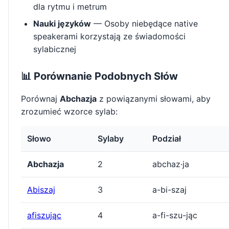
dla rytmu i metrum
Nauki języków
— Osoby niebędące native
speakerami korzystają ze świadomości
sylabicznej
📊 Porównanie Podobnych Słów
Porównaj
Abchazja
z powiązanymi słowami, aby
zrozumieć wzorce sylab:
Słowo
Sylaby
Podział
Abchazja
2
abchaz·ja
Abiszaj
3
a-bi-szaj
afiszując
4
a-fi-szu-jąc