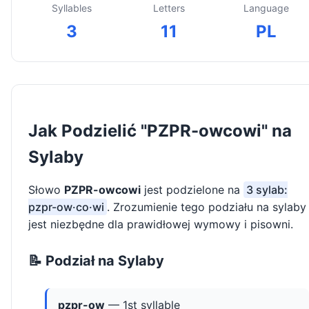
Syllables
Letters
Language
3
11
PL
Jak Podzielić "PZPR-owcowi" na
Sylaby
Słowo
PZPR-owcowi
jest podzielone na
3 sylab:
pzpr-ow·co·wi
. Zrozumienie tego podziału na sylaby
jest niezbędne dla prawidłowej wymowy i pisowni.
📝 Podział na Sylaby
pzpr-ow
— 1st syllable