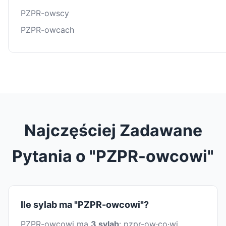
PZPR-owscy
PZPR-owcach
Najczęściej Zadawane
Pytania o "PZPR-owcowi"
Ile sylab ma "PZPR-owcowi"?
PZPR-owcowi ma
3 sylab
: pzpr-ow·co·wi.