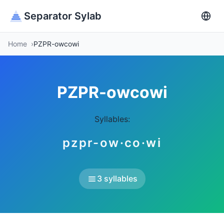
Separator Sylab
Home
PZPR-owcowi
PZPR-owcowi
Syllables:
pzpr-ow·co·wi
3 syllables