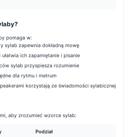
ylaby?
by pomaga w:
ry sylab zapewnia dokładną mowę
ułatwia ich zapamiętanie i pisanie
w sylab przyspiesza rozumienie
będne dla rytmu i metrum
peakerami korzystają ze świadomości sylabicznej
i, aby zrozumieć wzorce sylab:
y
Podział