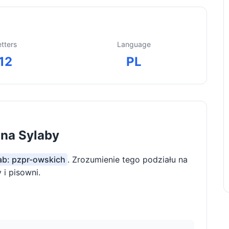
etters
Language
12
PL
 na Sylaby
lab: pzpr-owskich
. Zrozumienie tego podziału na
i pisowni.