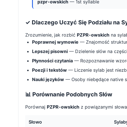
pzpr-owskich
— 1st syllable
✓ Dlaczego Uczyć Się Podziału na S
Zrozumienie, jak rozbić
PZPR-owskich
na syla
Poprawnej wymowie
— Znajomość struktu
Lepszej pisowni
— Dzielenie słów na części 
Płynności czytania
— Rozpoznawanie wzorcó
Poezji i tekstów
— Liczenie sylab jest niez
Nauki języków
— Osoby niebędące native s
📊 Porównanie Podobnych Słów
Porównaj
PZPR-owskich
z powiązanymi słowam
Słowo
Sylab