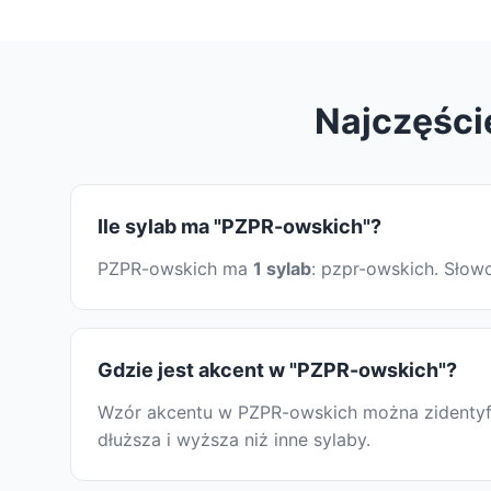
Najczęści
Ile sylab ma "PZPR-owskich"?
PZPR-owskich ma
1 sylab
: pzpr-owskich. Słow
Gdzie jest akcent w "PZPR-owskich"?
Wzór akcentu w PZPR-owskich można zidentyfik
dłuższa i wyższa niż inne sylaby.