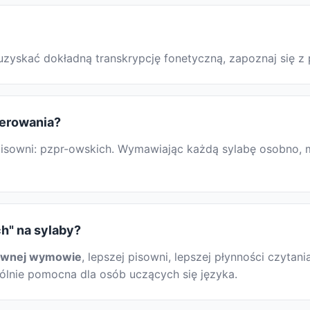
 uzyskać dokładną transkrypcję fonetyczną, zapoznaj się
terowania?
sowni: pzpr-owskich. Wymawiając każdą sylabę osobno, moż
h" na sylaby?
awnej wymowie
, lepszej pisowni, lepszej płynności czytani
gólnie pomocna dla osób uczących się języka.