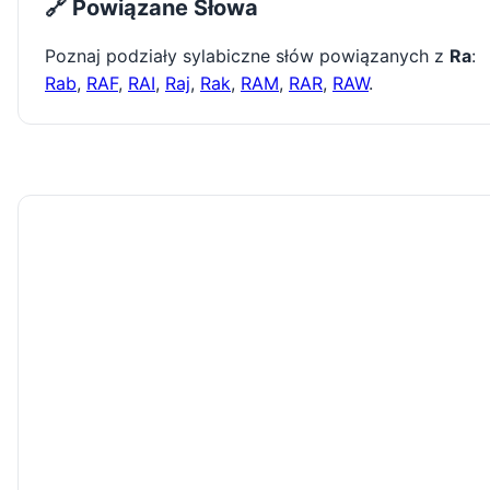
🔗 Powiązane Słowa
Poznaj podziały sylabiczne słów powiązanych z
Ra
:
Rab
,
RAF
,
RAI
,
Raj
,
Rak
,
RAM
,
RAR
,
RAW
.