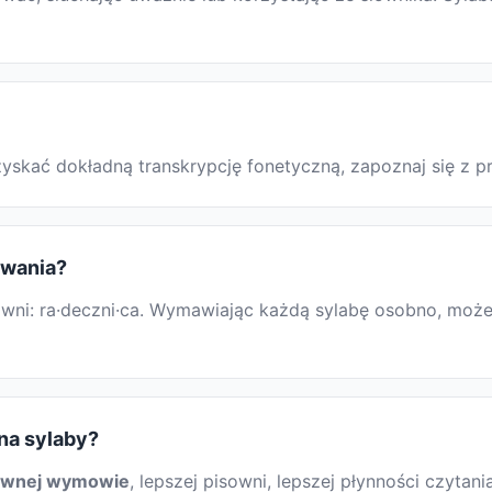
 uzyskać dokładną transkrypcję fonetyczną, zapoznaj się 
owania?
ni: ra·deczni·ca. Wymawiając każdą sylabę osobno, możesz 
 na sylaby?
awnej wymowie
, lepszej pisowni, lepszej płynności czytani