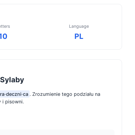
etters
Language
10
PL
 Sylaby
 ra·deczni·ca
. Zrozumienie tego podziału na
i pisowni.