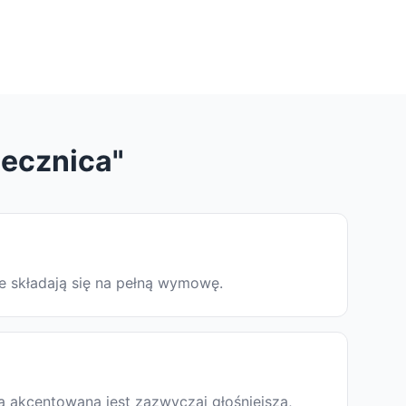
decznica"
re składają się na pełną wymowę.
a akcentowana jest zazwyczaj głośniejsza,