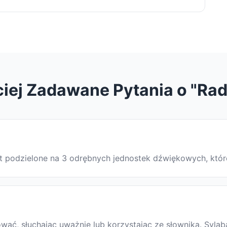
iej Zadawane Pytania o "Ra
est podzielone na 3 odrębnych jednostek dźwiękowych, któ
ać, słuchając uważnie lub korzystając ze słownika. Sylab