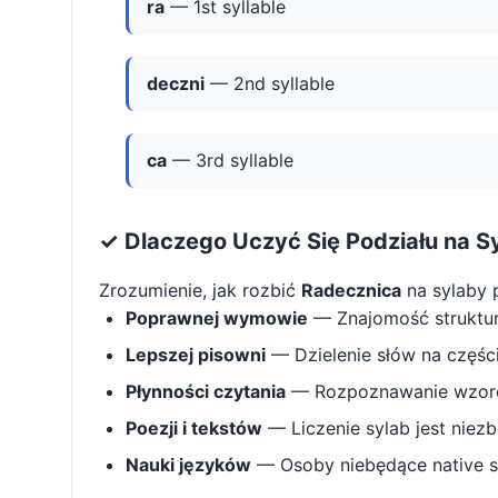
ra
— 1st syllable
deczni
— 2nd syllable
ca
— 3rd syllable
✓ Dlaczego Uczyć Się Podziału na S
Zrozumienie, jak rozbić
Radecznica
na sylaby
Poprawnej wymowie
— Znajomość struktu
Lepszej pisowni
— Dzielenie słów na części 
Płynności czytania
— Rozpoznawanie wzorcó
Poezji i tekstów
— Liczenie sylab jest niez
Nauki języków
— Osoby niebędące native s