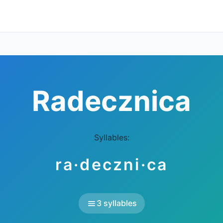
Radecznica
Syllables:
ra·deczni·ca
3 syllables