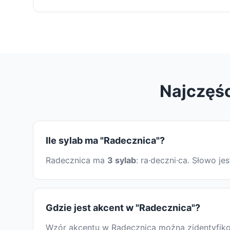
Najczęśc
Ile sylab ma "Radecznica"?
Radecznica ma
3 sylab
: ra·deczni·ca. Słowo j
Gdzie jest akcent w "Radecznica"?
Wzór akcentu w Radecznica można zidentyfikow