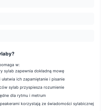
ylaby?
 pomaga w:
ry sylab zapewnia dokładną mowę
ułatwia ich zapamiętanie i pisanie
w sylab przyspiesza rozumienie
będne dla rytmu i metrum
peakerami korzystają ze świadomości sylabicznej