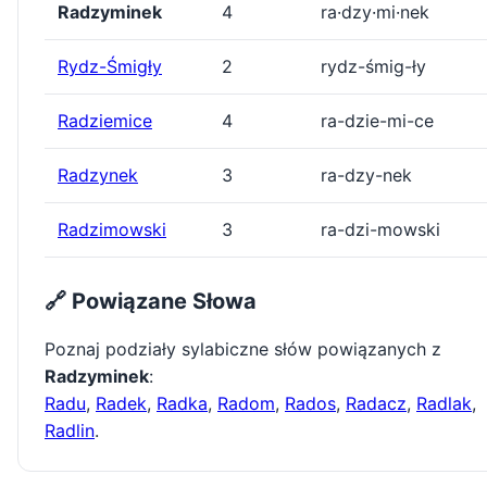
Radzyminek
4
ra·dzy·mi·nek
Rydz-Śmigły
2
rydz-śmig-ły
Radziemice
4
ra-dzie-mi-ce
Radzynek
3
ra-dzy-nek
Radzimowski
3
ra-dzi-mowski
🔗 Powiązane Słowa
Poznaj podziały sylabiczne słów powiązanych z
Radzyminek
:
Radu
,
Radek
,
Radka
,
Radom
,
Rados
,
Radacz
,
Radlak
,
Radlin
.