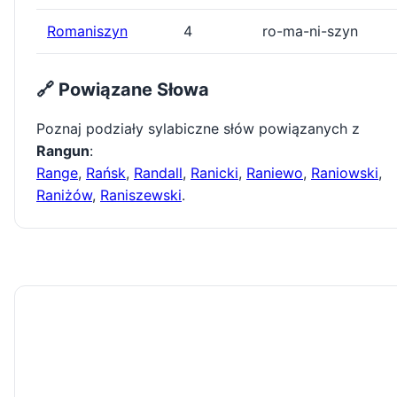
Romaniszyn
4
ro-ma-ni-szyn
🔗 Powiązane Słowa
Poznaj podziały sylabiczne słów powiązanych z
Rangun
:
Range
,
Rańsk
,
Randall
,
Ranicki
,
Raniewo
,
Raniowski
,
Raniżów
,
Raniszewski
.