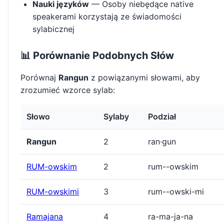
Nauki języków
— Osoby niebędące native
speakerami korzystają ze świadomości
sylabicznej
📊 Porównanie Podobnych Słów
Porównaj
Rangun
z powiązanymi słowami, aby
zrozumieć wzorce sylab:
Słowo
Sylaby
Podział
Rangun
2
ran·gun
RUM-owskim
2
rum--owskim
RUM-owskimi
3
rum--owski-mi
Ramajana
4
ra-ma-ja-na