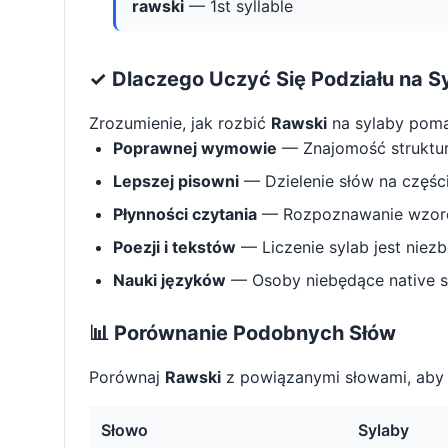
rawski
— 1st syllable
✓ Dlaczego Uczyć Się Podziału na S
Zrozumienie, jak rozbić
Rawski
na sylaby pom
Poprawnej wymowie
— Znajomość struktu
Lepszej pisowni
— Dzielenie słów na części 
Płynności czytania
— Rozpoznawanie wzorcó
Poezji i tekstów
— Liczenie sylab jest niez
Nauki języków
— Osoby niebędące native s
📊 Porównanie Podobnych Słów
Porównaj
Rawski
z powiązanymi słowami, aby 
Słowo
Sylaby