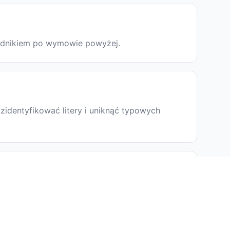
wodnikiem po wymowie powyżej.
zidentyfikować litery i uniknąć typowych
a i jest przydatna w poezji i pisaniu tekstów,