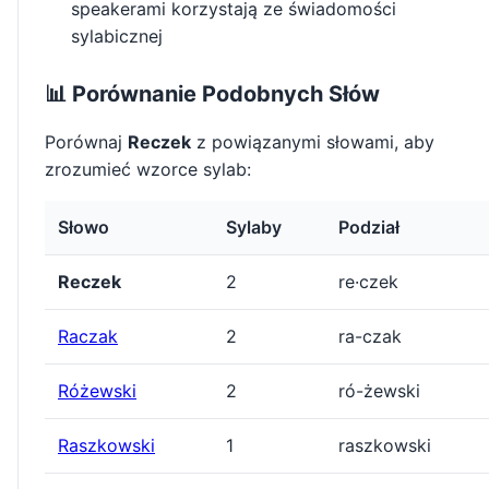
speakerami korzystają ze świadomości
sylabicznej
📊 Porównanie Podobnych Słów
Porównaj
Reczek
z powiązanymi słowami, aby
zrozumieć wzorce sylab:
Słowo
Sylaby
Podział
Reczek
2
re·czek
Raczak
2
ra-czak
Różewski
2
ró-żewski
Raszkowski
1
raszkowski