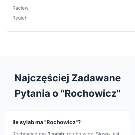
Racław
Ryuichi
Najczęściej Zadawane
Pytania o "Rochowicz"
Ile sylab ma "Rochowicz"?
Rochowicz ma
3 sylab
: ro·cho·wicz. Słowo jest