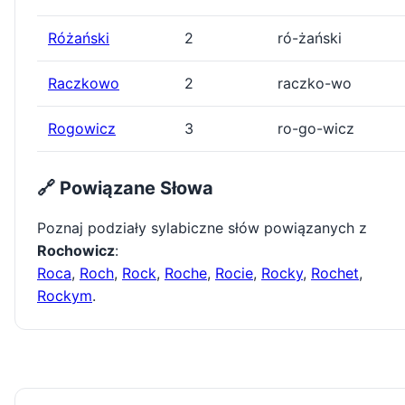
Różański
2
ró-żański
Raczkowo
2
raczko-wo
Rogowicz
3
ro-go-wicz
🔗 Powiązane Słowa
Poznaj podziały sylabiczne słów powiązanych z
Rochowicz
:
Roca
,
Roch
,
Rock
,
Roche
,
Rocie
,
Rocky
,
Rochet
,
Rockym
.