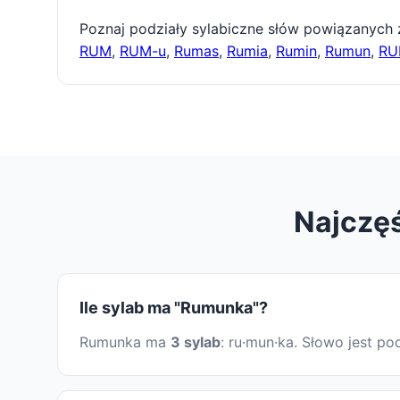
Poznaj podziały sylabiczne słów powiązanych
RUM
,
RUM-u
,
Rumas
,
Rumia
,
Rumin
,
Rumun
,
RU
Najczę
Ile sylab ma "Rumunka"?
Rumunka ma
3 sylab
: ru·mun·ka. Słowo jest p