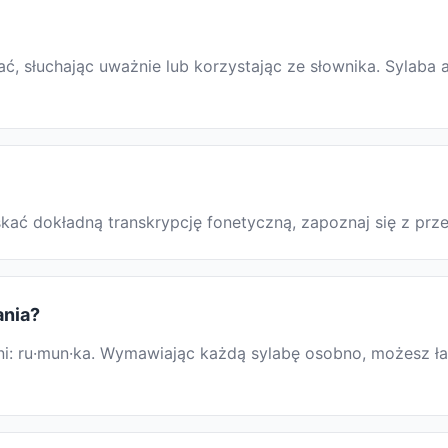
 słuchając uważnie lub korzystając ze słownika. Sylaba a
yskać dokładną transkrypcję fonetyczną, zapoznaj się z p
ania?
: ru·mun·ka. Wymawiając każdą sylabę osobno, możesz łatw