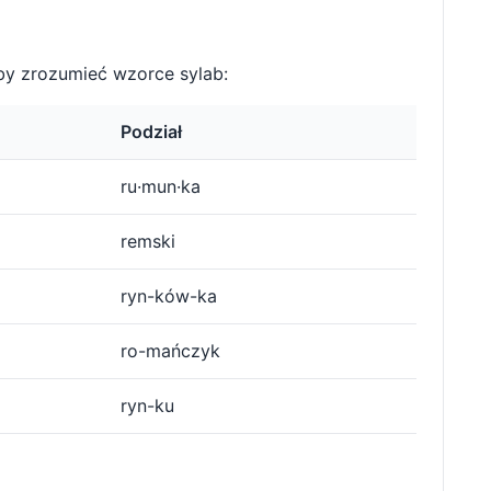
y zrozumieć wzorce sylab:
Podział
ru·mun·ka
remski
ryn-ków-ka
ro-mańczyk
ryn-ku