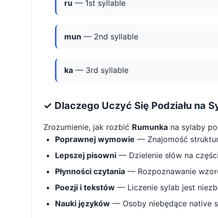
ru
— 1st syllable
mun
— 2nd syllable
ka
— 3rd syllable
✓ Dlaczego Uczyć Się Podziału na S
Zrozumienie, jak rozbić
Rumunka
na sylaby p
Poprawnej wymowie
— Znajomość struktu
Lepszej pisowni
— Dzielenie słów na części 
Płynności czytania
— Rozpoznawanie wzorcó
Poezji i tekstów
— Liczenie sylab jest niez
Nauki języków
— Osoby niebędące native s