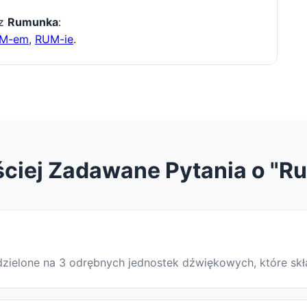
 z
Rumunka
:
M-em
,
RUM-ie
.
ściej Zadawane Pytania o "R
odzielone na 3 odrębnych jednostek dźwiękowych, które sk