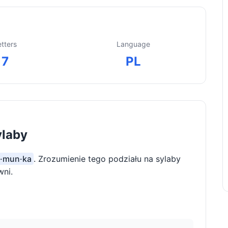
etters
Language
7
PL
ylaby
u·mun·ka
. Zrozumienie tego podziału na sylaby
wni.