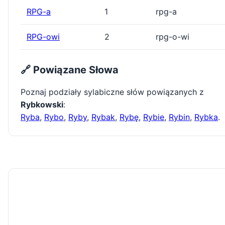
RPG-a
1
rpg-a
RPG-owi
2
rpg-o-wi
🔗 Powiązane Słowa
Poznaj podziały sylabiczne słów powiązanych z
Rybkowski
:
Ryba
,
Rybo
,
Ryby
,
Rybak
,
Rybę
,
Rybie
,
Rybin
,
Rybka
.