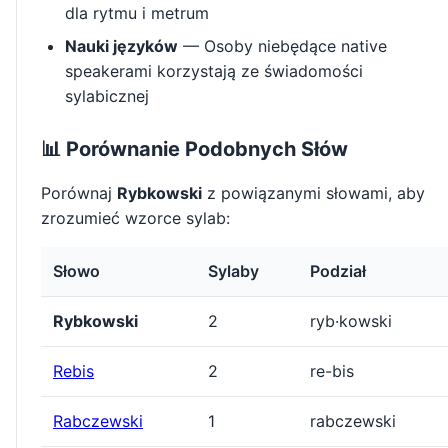
dla rytmu i metrum
Nauki języków
— Osoby niebędące native
speakerami korzystają ze świadomości
sylabicznej
📊 Porównanie Podobnych Słów
Porównaj
Rybkowski
z powiązanymi słowami, aby
zrozumieć wzorce sylab:
Słowo
Sylaby
Podział
Rybkowski
2
ryb·kowski
Rebis
2
re-bis
Rabczewski
1
rabczewski